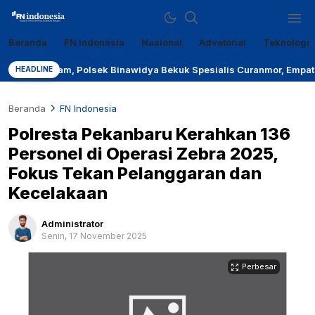
Beranda
FN Indonesia
Nasional
Advetorial
Teknologi
Sumber Referensi Terpercaya
fn-indonesia.com
am, Polsek Binawidya Bekuk Spesialis Curanmor, Empat Motor Curia
HEADLINE
Beranda
FN Indonesia
Polresta Pekanbaru Kerahkan 136
Personel di Operasi Zebra 2025,
Fokus Tekan Pelanggaran dan
Kecelakaan
Administrator
Senin, 17 November 2025
Perbesar