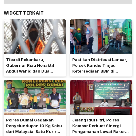
WIDGET TERKAIT
Tiba di Pekanbaru,
Pastikan Distribusi Lancar,
Gubernur Riau Nonaktif
Polsek Kandis Tinjau
Abdul Wahid dan Dua
Ketersediaan BBM di
Tersangka, Langsung
Sejumlah SPBU
Digiring ke Rutan
Polres Dumai Gagalkan
Jelang Idul Fitri, Polres
Penyelundupan 10 Kg Sabu
Kampar Perkuat Sinergi
dari Malaysia, Satu Kurir
Pengamanan Lewat Rakor