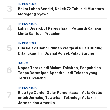
FN INDONESIA
3
Bakar Lahan Sendiri, Kakek 72 Tahun di Muratara
Meregang Nyawa
FN INDONESIA
4
Lahan Diserobot Perusahaan, Petani di Kampar
Minta Bantuan Presiden
FN INDONESIA
5
Dua Pelaku Bobol Rumah Warga di Pulau Burung
Ditangkap Tim Opsnal Polsek Pulau Burung
HUKUM
6
Napas Terakhir di Malam Takbiran, Pengabdian
Tanpa Batas Ipda Apendra Jadi Teladan yang
Terus Dikenang
FN INDONESIA
7
Riau Eye Center Gelar Pemeriksaan Mata Gratis
untuk Jurnalis, Tawarkan Teknologi Mutakhir
Jerman dan Amerika