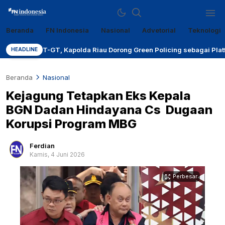
Beranda
FN Indonesia
Nasional
Advetorial
Teknologi
Sumber Referensi Terpercaya
fn-indonesia.com
IMT-GT, Kapolda Riau Dorong Green Policing sebagai Platform Kolab
HEADLINE
Beranda
Nasional
Kejagung Tetapkan Eks Kepala
BGN Dadan Hindayana Cs Dugaan
Korupsi Program MBG
Ferdian
Kamis, 4 Juni 2026
Perbesar