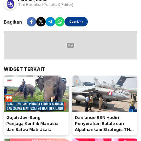
Tim Redaksi
(Penulis & Editor)
Bagikan
Copy Link
WIDGET TERKAIT
Gajah Jovi Sang
Danlanud RSN Hadiri
Penjaga Konflik Manusia
Penyerahan Rafale dan
dan Satwa Mati Usai
Alpalhankam Strategis TNI,
34 Hari Berjuang
Perkuat Pertahanan Udara