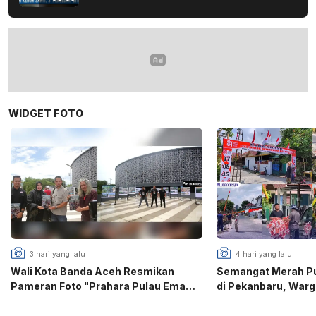
WIDGET FOTO
3 hari yang lalu
4 hari yang lalu
Wali Kota Banda Aceh Resmikan
Semangat Merah Put
Pameran Foto "Prahara Pulau Emas",
di Pekanbaru, War
PFI Gaungkan Edukasi Mitigasi
Puri Gotong Royon
Bencana
81 RI