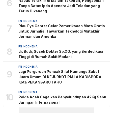
6
Napas Terakhir di Malam Takbiran, Pengabdian
Tanpa Batas Ipda Apendra Jadi Teladan yang
Terus Dikenang
FN INDONESIA
7
Riau Eye Center Gelar Pemeriksaan Mata Gratis
untuk Jurnalis, Tawarkan Teknologi Mutakhir
Jerman dan Amerika
FN INDONESIA
8
dr. Budi, Sosok Dokter Sp.OG. yang Berdedikasi
Tinggi di Rumah Sakit Madani
FN INDONESIA
9
Lagi Perguruan Pencak Silat Kumango Sabet
Juara Umum DI KEJURKOT PIALA KADISPORA
Kota PEKANBARU TAHU
FN INDONESIA
10
Polda Aceh Gagalkan Penyelundupan 42Kg Sabu
Jaringan Internasional