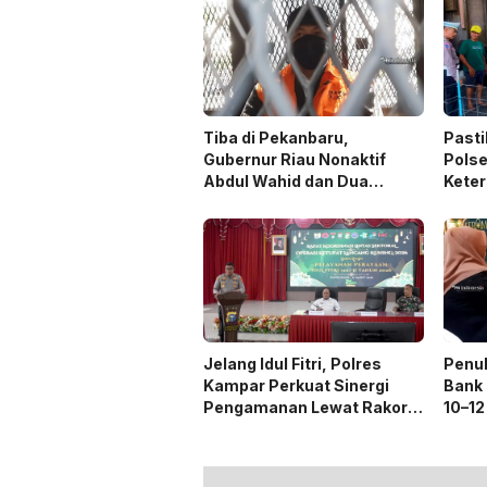
Tiba di Pekanbaru,
Pasti
Gubernur Riau Nonaktif
Polse
Abdul Wahid dan Dua
Keter
Tersangka, Langsung
Seju
Digiring ke Rutan
Jelang Idul Fitri, Polres
Penuk
Kampar Perkuat Sinergi
Bank 
Pengamanan Lewat Rakor
10–12
Operasi Ketupat 2026
Rp5,3