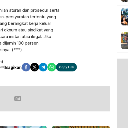
uhilah aturan dan prosedur serta
n-persyaratan tertentu yang
yang berangkat kerja keluar
ari oknum atau sindikat yang
ra instan atau ilegal. Jika
a dijamin 100 persen
snya. (***)
h)
nal)
Bagikan
Copy Link