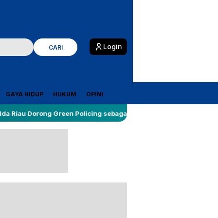
Login
CARI
GAYA HIDUP
HUKUM
OPINI
ong Green Policing sebagai Platform Kolaborasi Lindungi Lingku