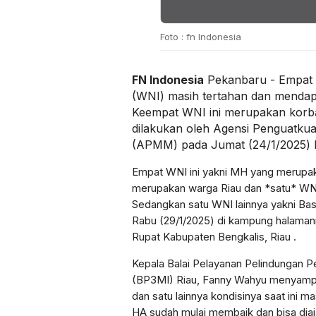
Foto : fn Indonesia
FN Indonesia
Pekanbaru - Empat 
(WNI) masih tertahan dan mendapa
Keempat WNI ini merupakan kor
dilakukan oleh Agensi Penguatkua
(APMM) pada Jumat (24/1/2025) l
Empat WNI ini yakni MH yang merup
merupakan warga Riau dan *satu* WNI 
Sedangkan satu WNI lainnya yakni Bas
Rabu (29/1/2025) di kampung halama
Rupat Kabupaten Bengkalis, Riau .
Kepala Balai Pelayanan Pelindungan P
(BP3MI) Riau, Fanny Wahyu menyamp
dan satu lainnya kondisinya saat ini m
HA sudah mulai membaik dan bisa dia