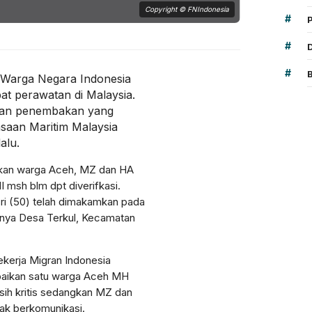
Copyright © FNIndonesia
#
#
#
Warga Negara Indonesia
t perawatan di Malaysia.
ban penembakan yang
saan Maritim Malaysia
alu.
akan warga Aceh, MZ dan HA
msh blm dpt diverifkasi.
ri (50) telah dimakamkan pada
nnya Desa Terkul, Kecamatan
ekerja Migran Indonesia
aikan satu warga Aceh MH
asih kritis sedangkan MZ dan
jak berkomunikasi.