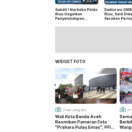
03:34
Subdit I Narkoba Polda
Deklarasi GMK
Riau Gagalkan
Riau, Said Did
Penyelundupan
Serukan Perl
Ratusan Vape
terhadap Domi
Etomidate dan Ekstasi
Oligarki
WIDGET FOTO
3 hari yang lalu
4 h
Wali Kota Banda Aceh
Seman
Resmikan Pameran Foto
Berki
"Prahara Pulau Emas", PFI
Warga