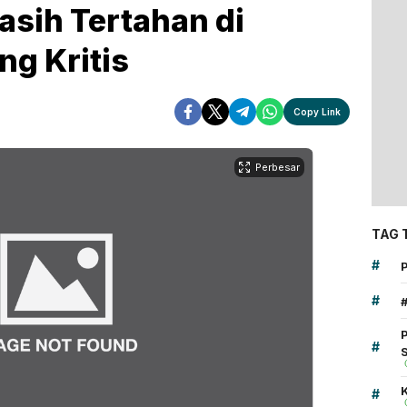
sih Tertahan di
ng Kritis
Copy Link
Perbesar
TAG 
#
#
#
K
#