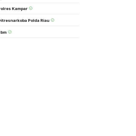
Polres Kampar
Ditresnarkoba Polda Riau
Bbm