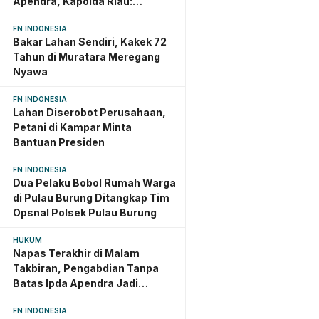
Apendra, Kapolda Riau:
Dedikasi Jadi Warisan Abadi
FN INDONESIA
Bakar Lahan Sendiri, Kakek 72
Tahun di Muratara Meregang
Nyawa
FN INDONESIA
Lahan Diserobot Perusahaan,
Petani di Kampar Minta
Bantuan Presiden
FN INDONESIA
Dua Pelaku Bobol Rumah Warga
di Pulau Burung Ditangkap Tim
Opsnal Polsek Pulau Burung
HUKUM
Napas Terakhir di Malam
Takbiran, Pengabdian Tanpa
Batas Ipda Apendra Jadi
Teladan yang Terus Dikenang
FN INDONESIA