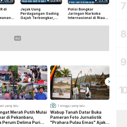
06:14
03:44
03:14
7
R di
Jejak Uang
Polisi Bongkar
u
Perdagangan Gading
Jaringan Narkoba
awanan
Gajah Terbongkar,
Internasional di Riau,
nasi
Polda Riau Jerat FA
Sabu 16 Kg dan 40
dan FS dengan TPPU
Ribu Ekstasi Disita
8
9
1
ari yang lalu
1 minggu yang lalu
3 mi
gat Merah Putih Mulai
Wabup Tanah Datar Buka
Kasus
bar di Pekanbaru,
Pameran Foto Jurnalistik
Pengan
 Perum Delima Puri
"Prahara Pulau Emas" Ajak
DPRD R