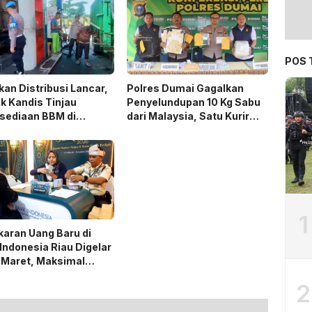
POS 
kan Distribusi Lancar,
Polres Dumai Gagalkan
k Kandis Tinjau
Penyelundupan 10 Kg Sabu
sediaan BBM di
dari Malaysia, Satu Kurir
mlah SPBU
Ditangkap
1
aran Uang Baru di
Indonesia Riau Digelar
 Maret, Maksimal
 Juta per Orang
2