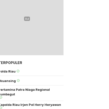
TERPOPULER
Polda Riau
#kuansing
Pertamina Patra Niaga Regional
Sumbagut
apolda Riau Irjen Pol Herry Heryawan