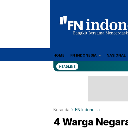
Sumber Referensi Terpercaya
HOME
FN INDONESIA
NASIONAL
fn-indonesia.com
HEADLINE
Beranda
FN Indonesia
4 Warga Negara