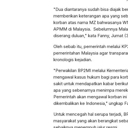
"Dua diantaranya sudah bisa diajak b
memberikan keterangan apa yang sebe
korban atas nama MZ bahwasanya WNI
APMM di Malaysia. Sebelumnya Mala
diserang duluan," kata Fanny, Jumat (
Oleh sebab itu, pemerintah melalui 
pemerintahan Malaysia agar transpa
kronologis kejadian.
"Perwakilan BP2MI melalui Kementeria
mengawal kasus hukum bagi para kor
sakit untuk mendapatkan kabar berikut
apa yang sebenarnya menimpa mereka 
Pemerintah akan mengawal korban ini
dikembalikan ke Indonesia," ungkap F
Untuk mencegah hal serupa terjadi, 
masyarakat yang akan berangkat sebaga
sebaiknya menempuh jalur resmi.