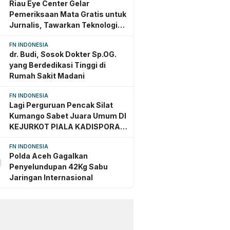
Riau Eye Center Gelar
Pemeriksaan Mata Gratis untuk
Jurnalis, Tawarkan Teknologi
Mutakhir Jerman dan Amerika
FN INDONESIA
dr. Budi, Sosok Dokter Sp.OG.
yang Berdedikasi Tinggi di
Rumah Sakit Madani
FN INDONESIA
Lagi Perguruan Pencak Silat
Kumango Sabet Juara Umum DI
KEJURKOT PIALA KADISPORA
Kota PEKANBARU TAHU
FN INDONESIA
Polda Aceh Gagalkan
0
Penyelundupan 42Kg Sabu
Jaringan Internasional
nggu yang lalu
3 minggu yang lalu
 Dugaan
Bentengi Generasi Muda,
iayaan Mahasiswa di
BNNK Pekanbaru Gelar
iau Dihentikan,
Penyuluhan dan Deklarasi