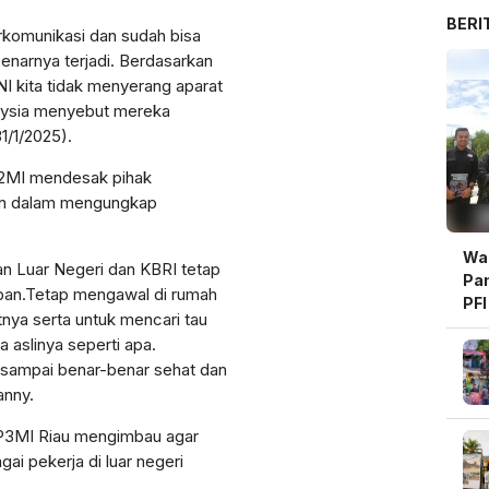
BERI
erkomunikasi dan sudah bisa
narnya terjadi. Berdasarkan
 kita tidak menyerang aparat
ysia menyebut mereka
31/1/2025).
KP2MI mendesak pihak
ran dalam mengungkap
Wal
n Luar Negeri dan KBRI tetap
Pam
ban.Tetap mengawal di rumah
PFI
nya serta untuk mencari tau
Be
aslinya seperti apa.
 sampai benar-benar sehat dan
anny.
BP3MI Riau mengimbau agar
i pekerja di luar negeri