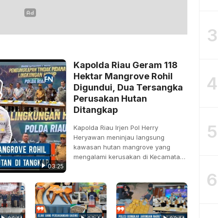
3
Kapolda Riau Geram 118
Hektar Mangrove Rohil
4
Digundui, Dua Tersangka
Perusakan Hutan
Ditangkap
5
Kapolda Riau Irjen Pol Herry
Heryawan meninjau langsung
kawasan hutan mangrove yang
mengalami kerusakan di Kecamatan
03:25
Pasir…
6