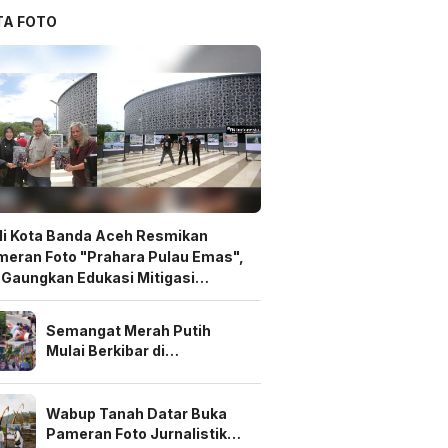
TA FOTO
i Kota Banda Aceh Resmikan
eran Foto "Prahara Pulau Emas",
 Gaungkan Edukasi Mitigasi
ncana
Semangat Merah Putih
Mulai Berkibar di
Pekanbaru, Warga Perum
Delima Puri Gotong Royong
Sambut HUT ke-81 RI
Wabup Tanah Datar Buka
Pameran Foto Jurnalistik