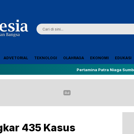
ADVETORIAL
TEKNOLOGI
OLAHRAGA
EKONOMI
EDUKASI
Pertamina Patra Niaga Sumbagut Optima
gkar 435 Kasus