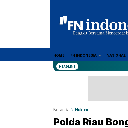
Sumber Referensi Terpercaya
HOME
FN INDONESIA
NASIONAL
fn-indonesia.com
HEADLINE
Beranda
Hukum
Polda Riau Bon