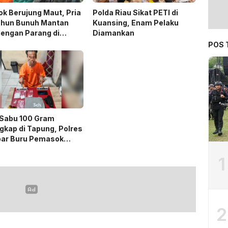
k Berujung Maut, Pria
Polda Riau Sikat PETI di
ahun Bunuh Mantan
Kuansing, Enam Pelaku
 dengan Parang di
Diamankan
nbaru
POS 
 Sabu 100 Gram
gkap di Tapung, Polres
ar Buru Pemasok
isial GD
1
2