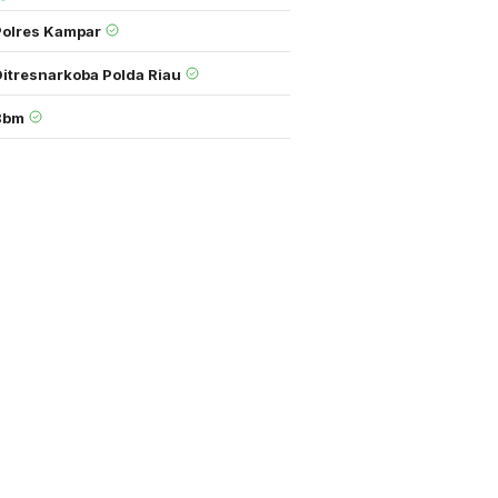
Polres Kampar
Ditresnarkoba Polda Riau
Bbm