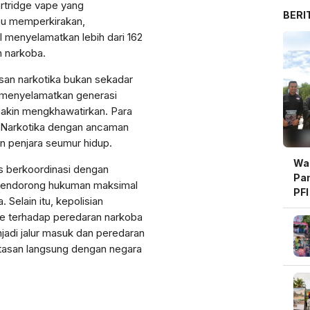
cartridge vape yang
BERI
au memperkirakan,
 menyelamatkan lebih dari 162
n narkoba.
an narkotika bukan sekadar
 menyelamatkan generasi
akin mengkhawatirkan. Para
g Narkotika dengan ancaman
n penjara seumur hidup.
Wal
s berkoordinasi dengan
Pam
mendorong hukuman maksimal
PFI
 Selain itu, kepolisian
Be
e terhadap peredaran narkoba
enjadi jalur masuk dan peredaran
atasan langsung dengan negara