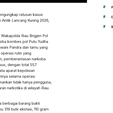
#
mengungkap ratusan kasus
#
i Antik Lancang Kuning 2026,
#
 Wakapolda Riau Brigjen Pol
rkoba kombes pol Putu Yudha
hwani Pandra dan tamu yang
operasi rutin yang
en, pemberantasan narkoba
sus, dengan total 557
ta aparat kepolisian
rinya selama operasi
amankan tidak hanya pengguna,
ran narkotika di wilayah Riau
ta berbagai barang bukti
u 319 butir ekstasi, 110 gram