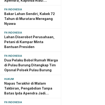
Apendra, Kapolda Riau:
Dedikasi Jadi Warisan Abadi
FN INDONESIA
Bakar Lahan Sendiri, Kakek 72
Tahun di Muratara Meregang
Nyawa
FN INDONESIA
Lahan Diserobot Perusahaan,
Petani di Kampar Minta
Bantuan Presiden
FN INDONESIA
Dua Pelaku Bobol Rumah Warga
di Pulau Burung Ditangkap Tim
Opsnal Polsek Pulau Burung
HUKUM
Napas Terakhir di Malam
Takbiran, Pengabdian Tanpa
Batas Ipda Apendra Jadi
Teladan yang Terus Dikenang
FN INDONESIA