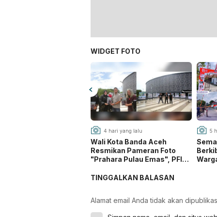
WIDGET FOTO
4 hari yang lalu
5 h
Wali Kota Banda Aceh
Seman
Resmikan Pameran Foto
Berki
"Prahara Pulau Emas", PFI
Warga
Gaungkan Edukasi Mitigasi
Goto
Bencana
ke-81
TINGGALKAN BALASAN
Alamat email Anda tidak akan dipublikas