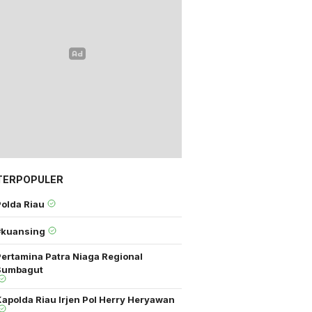
TERPOPULER
Polda Riau
#kuansing
Pertamina Patra Niaga Regional
Sumbagut
apolda Riau Irjen Pol Herry Heryawan