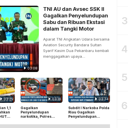
TNI AU dan Avsec SSK II
Gagalkan Penyelundupan
3
Sabu dan Ribuan Ekstasi
dalam Tangki Motor
Aparat TNI Angkatan Udara bersama
Aviation Security Bandara Sultan
4
Syarif Kasim Dua Pekanbaru kembali
menggagalkan upaya…
03:08
5
03:29
03:16
03:34
6
an 1,1
Gagalkan
Subdit I Narkoba Polda
ahkan
Penyelundupan
Riau Gagalkan
 HUT
narkotika, Polres
Penyelundupan
u ke-
Bengkalis Sita Sabu 13
Ratusan Vape
Kg dan Ratusan
Etomidate dan Ekstasi