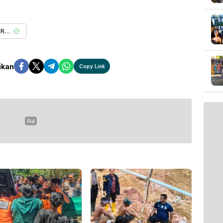
Ditresnarkoba Polda Riau
ikan
Copy Link