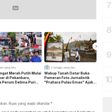
cartridge
7
8
9
ari yang lalu
2 minggu yang lalu
3 mi
gat Merah Putih Mulai
Wabup Tanah Datar Buka
Kasus
1
bar di Pekanbaru,
Pameran Foto Jurnalistik
Pengan
 Perum Delima Puri
"Prahara Pulau Emas" Ajak
DPRD R
ng Royong Sambut HUT
Jaga Lingkungan dari
Ditres
 RI
Pelajaran Bencana
Dasar
ikan.
Ruas yang wajib ditandai
*