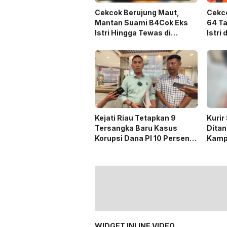
Cekcok Berujung Maut,
Cekco
Mantan Suami B4Cok Eks
64 T
Istri Hingga Tewas di
Istri
Pekanbaru
Peka
Kejati Riau Tetapkan 9
Kurir
Tersangka Baru Kasus
Ditan
Korupsi Dana PI 10 Persen
Kamp
PT SPRH Periode 2023-
Berin
2024
WIDGET INLINE VIDEO