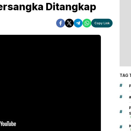
ersangka Ditangkap
Copy Link
TAG 
#
#
#
K
#