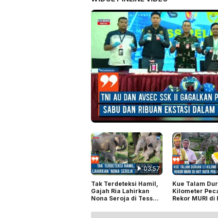
03:57
Tak Terdeteksi Hamil,
Kue Talam Duri
Gajah Ria Lahirkan
Kilometer Pec
Nona Seroja di Tesso
Rekor MURI di
Nilo
Kota Pekanbar
242