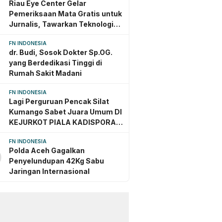
Riau Eye Center Gelar
Pemeriksaan Mata Gratis untuk
Jurnalis, Tawarkan Teknologi
Mutakhir Jerman dan Amerika
FN INDONESIA
dr. Budi, Sosok Dokter Sp.OG.
yang Berdedikasi Tinggi di
Rumah Sakit Madani
FN INDONESIA
Lagi Perguruan Pencak Silat
Kumango Sabet Juara Umum DI
KEJURKOT PIALA KADISPORA
Kota PEKANBARU TAHU
nggu yang lalu
3 minggu yang lalu
FN INDONESIA
 Dugaan
Bentengi Generasi Muda,
Polda Aceh Gagalkan
0
iayaan Mahasiswa di
BNNK Pekanbaru Gelar
Penyelundupan 42Kg Sabu
iau Dihentikan,
Penyuluhan dan Deklarasi
Jaringan Internasional
krimum Jelaskan
Anti Narkoba Bersama 1.300
nya
Pelajar SMPN 13