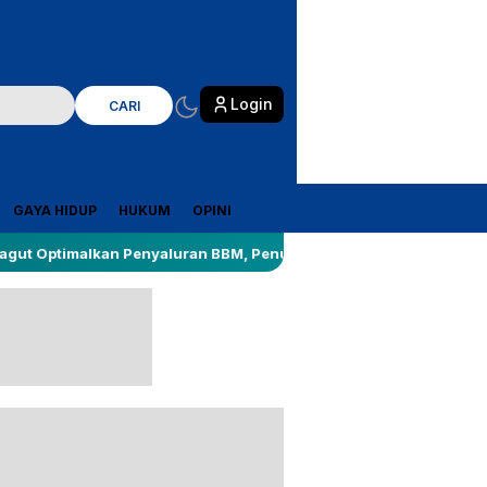
Login
CARI
GAYA HIDUP
HUKUM
OPINI
lkan Penyaluran BBM, Penuhi Kebutuhan Masyarakat Riau