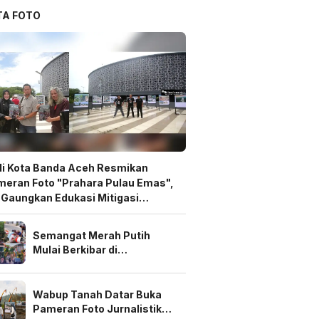
TA FOTO
i Kota Banda Aceh Resmikan
eran Foto "Prahara Pulau Emas",
 Gaungkan Edukasi Mitigasi
ncana
Semangat Merah Putih
Mulai Berkibar di
Pekanbaru, Warga Perum
Delima Puri Gotong Royong
Sambut HUT ke-81 RI
Wabup Tanah Datar Buka
Pameran Foto Jurnalistik