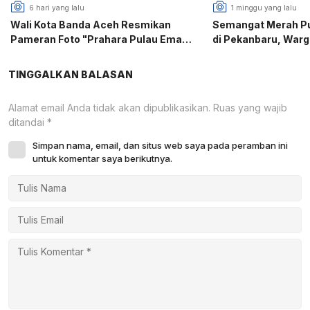
6 hari yang lalu
1 minggu yang lalu
Wali Kota Banda Aceh Resmikan
Semangat Merah Put
Pameran Foto "Prahara Pulau Emas",
di Pekanbaru, War
PFI Gaungkan Edukasi Mitigasi
Puri Gotong Royon
Bencana
81 RI
TINGGALKAN BALASAN
Alamat email Anda tidak akan dipublikasikan.
Ruas yang wajib
ditandai
*
Simpan nama, email, dan situs web saya pada peramban ini
untuk komentar saya berikutnya.