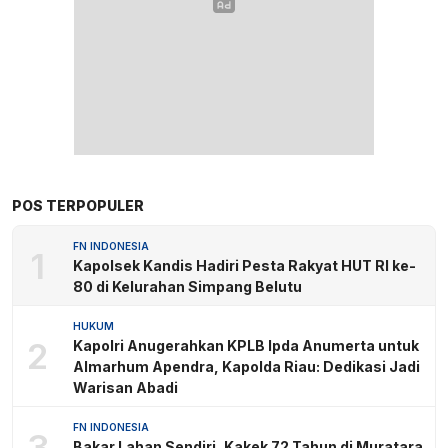
POS TERPOPULER
FN INDONESIA
1
Kapolsek Kandis Hadiri Pesta Rakyat HUT RI ke-
80 di Kelurahan Simpang Belutu
HUKUM
2
Kapolri Anugerahkan KPLB Ipda Anumerta untuk
Almarhum Apendra, Kapolda Riau: Dedikasi Jadi
Warisan Abadi
FN INDONESIA
3
Bakar Lahan Sendiri, Kakek 72 Tahun di Muratara