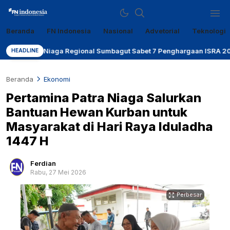
Beranda
FN Indonesia
Nasional
Advetorial
Teknologi
Sumber Referensi Terpercaya
fn-indonesia.com
tra Niaga Regional Sumbagut Sabet 7 Penghargaan ISRA 2026, Komit
HEADLINE
Beranda
Ekonomi
Pertamina Patra Niaga Salurkan
Bantuan Hewan Kurban untuk
Masyarakat di Hari Raya Iduladha
1447 H
Ferdian
Rabu, 27 Mei 2026
Perbesar