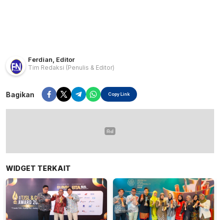
Ferdian
,
Editor
Tim Redaksi
(Penulis & Editor)
Bagikan
Copy Link
WIDGET TERKAIT