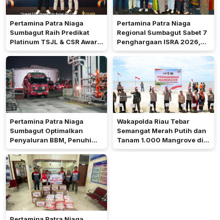
Pertamina Patra Niaga
Pertamina Patra Niaga
Sumbagut Raih Predikat
Regional Sumbagut Sabet 7
Platinum TSJL & CSR Award
Penghargaan ISRA 2026,
2026, Bukti Nyata
Komitmen Nyata Kontribusi
Komitmen Keberlanjutan
untuk Masyarakat
Pertamina Patra Niaga
Wakapolda Riau Tebar
Sumbagut Optimalkan
Semangat Merah Putih dan
Penyaluran BBM, Penuhi
Tanam 1.000 Mangrove di
Kebutuhan Masyarakat Riau
Pulau Terluar Rupat
Pertamina Patra Niaga