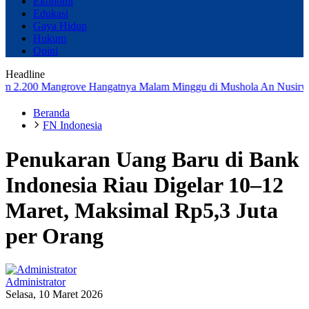
Ekonomi
Edukasi
Gaya Hidup
Hukum
Opini
Headline
0 Mangrove
Hangatnya Malam Minggu di Mushola An Nusirwan, 35 Ana
Beranda
FN Indonesia
Penukaran Uang Baru di Bank
Indonesia Riau Digelar 10–12
Maret, Maksimal Rp5,3 Juta
per Orang
Administrator
Selasa, 10 Maret 2026