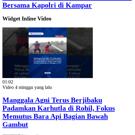
Bersama Kapolri di Kampar
Widget Inline Video
01:02
Video
4 minggu yang lalu
Manggala Agni Terus Berjibaku
Padamkan Karhutla di Rohil, Fokus
Memutus Bara Api Bagian Bawah
Gambut