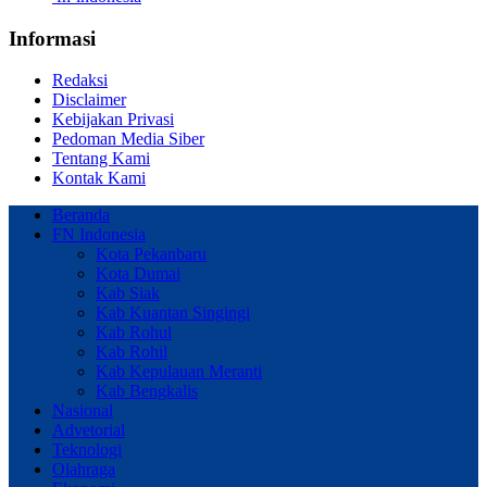
Informasi
Redaksi
Disclaimer
Kebijakan Privasi
Pedoman Media Siber
Tentang Kami
Kontak Kami
Beranda
FN Indonesia
Kota Pekanbaru
Kota Dumai
Kab Siak
Kab Kuantan Singingi
Kab Rohul
Kab Rohil
Kab Kepulauan Meranti
Kab Bengkalis
Nasional
Advetorial
Teknologi
Olahraga