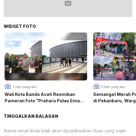
WIDGET FOTO
3 hari yang lalu
5 hari yang lalu
Wali Kota Banda Aceh Resmikan
Semangat Merah Put
Pameran Foto "Prahara Pulau Emas",
di Pekanbaru, War
PFI Gaungkan Edukasi Mitigasi
Puri Gotong Royon
Bencana
81 RI
TINGGALKAN BALASAN
Alamat email Anda tidak akan dipublikasikan.
Ruas yang wajib