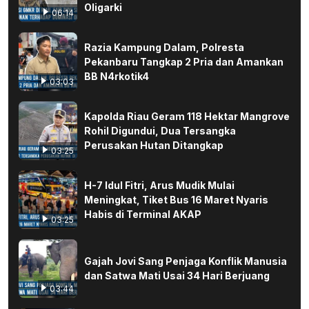
Oligarki
06:14
Razia Kampung Dalam, Polresta
Pekanbaru Tangkap 2 Pria dan Amankan
BB N4rkotik4
03:03
Kapolda Riau Geram 118 Hektar Mangrove
Rohil Digundui, Dua Tersangka
Perusakan Hutan Ditangkap
03:25
H-7 Idul Fitri, Arus Mudik Mulai
Meningkat, Tiket Bus 16 Maret Nyaris
Habis di Terminal AKAP
03:25
Gajah Jovi Sang Penjaga Konflik Manusia
dan Satwa Mati Usai 34 Hari Berjuang
03:44