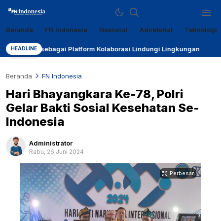
Beranda
FN Indonesia
Nasional
Advetorial
Teknologi
Sumber Referensi Terpercaya
fn-indonesia.com
g sebagai Platform Kolaborasi Lindungi Lingkungan
P
HEADLINE
Beranda
FN Indonesia
Hari Bhayangkara Ke-78, Polri
Gelar Bakti Sosial Kesehatan Se-
Indonesia
Administrator
Rabu, 26 Juni 2024
Perbesar