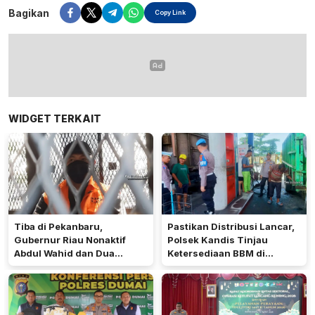
Bagikan
Copy Link
WIDGET TERKAIT
Tiba di Pekanbaru,
Pastikan Distribusi Lancar,
Gubernur Riau Nonaktif
Polsek Kandis Tinjau
Abdul Wahid dan Dua
Ketersediaan BBM di
Tersangka, Langsung
Sejumlah SPBU
Digiring ke Rutan