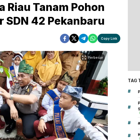
a Riau Tanam Pohon
r SDN 42 Pekanbaru
Copy Link
Perbesar
TAG 
#
#
#
K
#