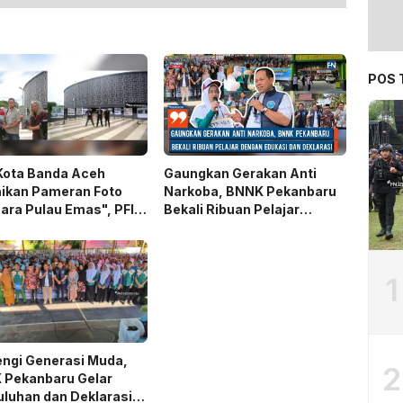
POS 
Kota Banda Aceh
Gaungkan Gerakan Anti
ikan Pameran Foto
Narkoba, BNNK Pekanbaru
ara Pulau Emas", PFI
Bekali Ribuan Pelajar
kan Edukasi Mitigasi
dengan Edukasi dan
ana
Deklarasi
1
ngi Generasi Muda,
2
 Pekanbaru Gelar
luhan dan Deklarasi