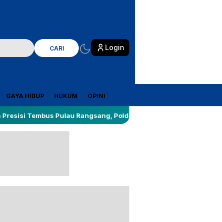
Login
CARI
GAYA HIDUP
HUKUM
OPINI
bus Pulau Rangsang, Polda Riau Bawa Bantuan dan Tanam 2.200 M