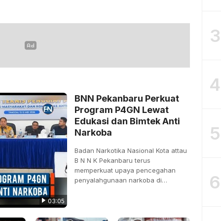
 Narkoba Bersama
 Pelajar SMPN 13
3
4
BNN Pekanbaru Perkuat
Program P4GN Lewat
Edukasi dan Bimtek Anti
5
Narkoba
Badan Narkotika Nasional Kota attau
B N N K Pekanbaru terus
memperkuat upaya pencegahan
6
penyalahgunaan narkoba di
tengah…
03:05