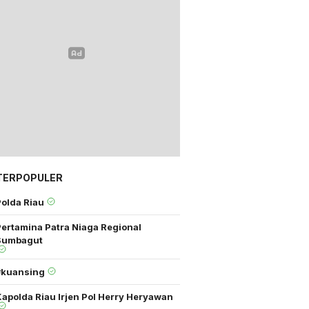
TERPOPULER
Polda Riau
Pertamina Patra Niaga Regional
Sumbagut
#kuansing
apolda Riau Irjen Pol Herry Heryawan