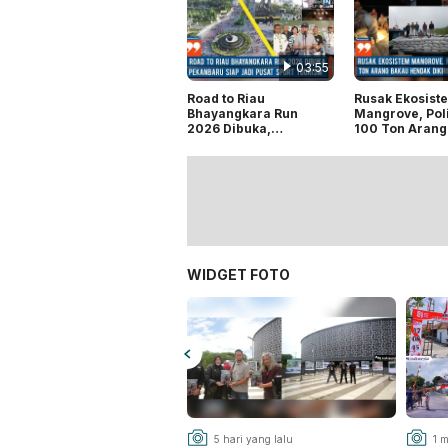
03:55
Road to Riau
Rusak Ekosist
Bhayangkara Run
Mangrove, Poli
2026 Dibuka,
100 Ton Arang
Pekanbaru Siap Jadi
Hendak Dikiri
Pusat Sport Tourism
Malaysia
WIDGET FOTO
5 hari yang lalu
1 