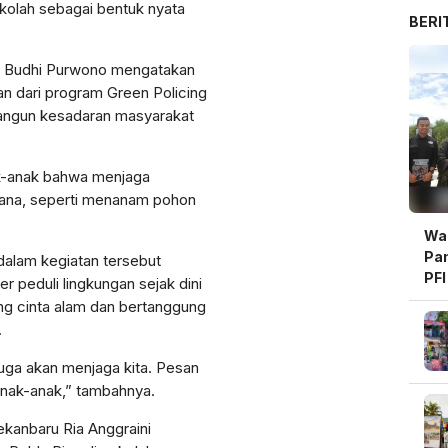
kolah sebagai bentuk nyata
BERI
o Budhi Purwono mengatakan
n dari program Green Policing
angun kesadaran masyarakat
k-anak bahwa menjaga
rhana, seperti menanam pohon
Wal
Pam
dalam kegiatan tersebut
PFI
peduli lingkungan sejak dini
Be
ng cinta alam dan bertanggung
.
juga akan menjaga kita. Pesan
anak-anak,” tambahnya.
ekanbaru Ria Anggraini