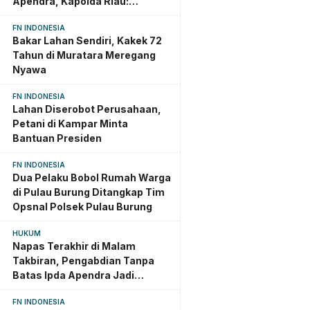
Apendra, Kapolda Riau:
Dedikasi Jadi Warisan Abadi
FN INDONESIA
Bakar Lahan Sendiri, Kakek 72
Tahun di Muratara Meregang
Nyawa
FN INDONESIA
Lahan Diserobot Perusahaan,
Petani di Kampar Minta
Bantuan Presiden
FN INDONESIA
Dua Pelaku Bobol Rumah Warga
di Pulau Burung Ditangkap Tim
Opsnal Polsek Pulau Burung
HUKUM
Napas Terakhir di Malam
Takbiran, Pengabdian Tanpa
Batas Ipda Apendra Jadi
Teladan yang Terus Dikenang
FN INDONESIA