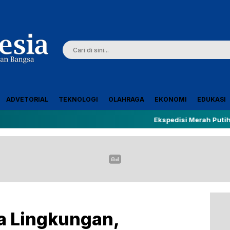
ADVETORIAL
TEKNOLOGI
OLAHRAGA
EKONOMI
EDUKASI
Ekspedisi Merah Putih Presisi Tem
a Lingkungan,