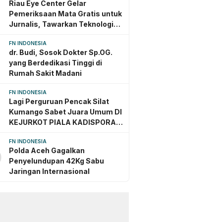
Riau Eye Center Gelar
Pemeriksaan Mata Gratis untuk
Jurnalis, Tawarkan Teknologi
Mutakhir Jerman dan Amerika
FN INDONESIA
dr. Budi, Sosok Dokter Sp.OG.
yang Berdedikasi Tinggi di
Rumah Sakit Madani
FN INDONESIA
Lagi Perguruan Pencak Silat
Kumango Sabet Juara Umum DI
KEJURKOT PIALA KADISPORA
Kota PEKANBARU TAHU
FN INDONESIA
Polda Aceh Gagalkan
0
Penyelundupan 42Kg Sabu
Jaringan Internasional
nggu yang lalu
3 minggu yang lalu