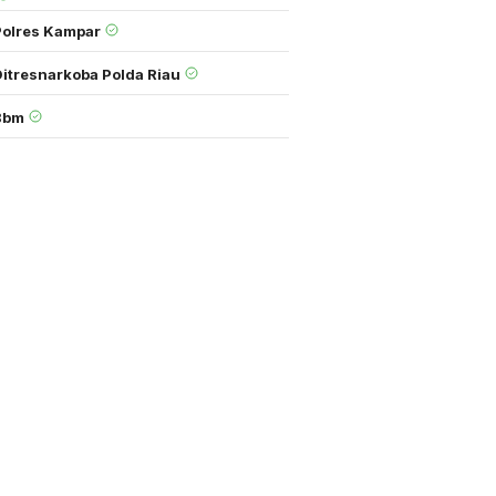
Polres Kampar
Ditresnarkoba Polda Riau
Bbm