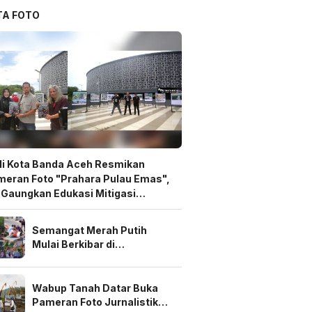
TA FOTO
i Kota Banda Aceh Resmikan
eran Foto "Prahara Pulau Emas",
 Gaungkan Edukasi Mitigasi
ncana
Semangat Merah Putih
Mulai Berkibar di
Pekanbaru, Warga Perum
Delima Puri Gotong Royong
Sambut HUT ke-81 RI
Wabup Tanah Datar Buka
Pameran Foto Jurnalistik