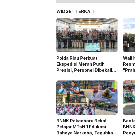
WIDGET TERKAIT
Polda Riau Perkuat
Wali 
Ekspedisi Merah Putih
Resm
Presisi, Personel Dibekali
"Prah
Pelatihan Penanaman
Gaung
Mangrove
Benc
BNNK Pekanbaru Bekali
Bente
Pelajar MTsN 1 Edukasi
BNNK
Bahaya Narkoba, Teguhkan
Penyu