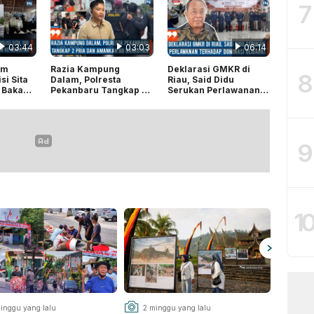
7
03:44
03:03
06:14
em
Razia Kampung
Deklarasi GMKR di
8
si Sita
Dalam, Polresta
Riau, Said Didu
 Bakau
Pekanbaru Tangkap 2
Serukan Perlawanan
m ke
Pria dan Amankan BB
terhadap Dominasi
N4rkotik4
Oligarki
9
1
minggu yang lalu
2 minggu yang lalu
3 mi