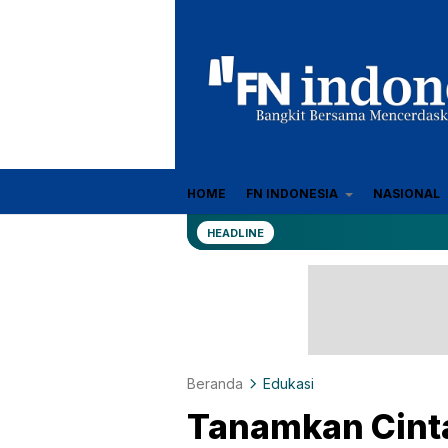
Sumber Referensi Terpercaya
HOME
FN INDONESIA
NASIONAL
fn-indonesia.com
HEADLINE
Beranda
Edukasi
Tanamkan Cint