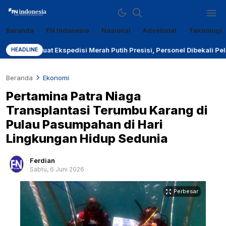
Beranda
FN Indonesia
Nasional
Advetorial
Teknologi
Sumber Referensi Terpercaya
fn-indonesia.com
kuat Ekspedisi Merah Putih Presisi, Personel Dibekali Pelatihan Pe
HEADLINE
Beranda
Ekonomi
Pertamina Patra Niaga
Transplantasi Terumbu Karang di
Pulau Pasumpahan di Hari
Lingkungan Hidup Sedunia
Ferdian
Sabtu, 6 Juni 2026
Perbesar