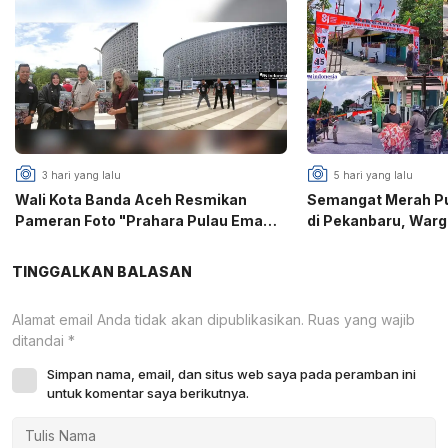
3 hari yang lalu
5 hari yang lalu
Wali Kota Banda Aceh Resmikan
Semangat Merah Put
Pameran Foto "Prahara Pulau Emas",
di Pekanbaru, War
PFI Gaungkan Edukasi Mitigasi
Puri Gotong Royon
Bencana
81 RI
TINGGALKAN BALASAN
Alamat email Anda tidak akan dipublikasikan.
Ruas yang wajib
ditandai
*
Simpan nama, email, dan situs web saya pada peramban ini
untuk komentar saya berikutnya.