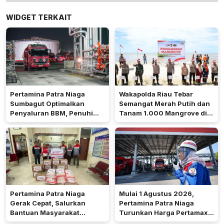
WIDGET TERKAIT
Pertamina Patra Niaga
Wakapolda Riau Tebar
Sumbagut Optimalkan
Semangat Merah Putih dan
Penyaluran BBM, Penuhi
Tanam 1.000 Mangrove di
Kebutuhan Masyarakat Riau
Pulau Terluar Rupat
Pertamina Patra Niaga
Mulai 1 Agustus 2026,
Gerak Cepat, Salurkan
Pertamina Patra Niaga
Bantuan Masyarakat
Turunkan Harga Pertamax
Terdampak Bencana Banjir
di Seluruh Wilayah