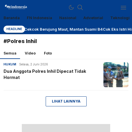
Beranda
FN Indonesia
Nasional
Advetorial
Teknologi
Sumber Referensi Terpercaya
fn-indonesia.com
Cekcok Berujung Maut, Mantan Suami B4Cok Eks Istri Hin
HEADLINE
#Polres Inhil
Semua
Video
Foto
HUKUM
Selasa, 2 Juni 2026
Dua Anggota Polres Inhil Dipecat Tidak
Hormat
LIHAT LAINNYA