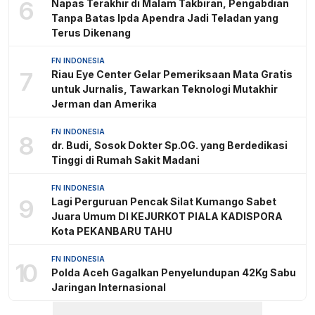
6
Napas Terakhir di Malam Takbiran, Pengabdian
Tanpa Batas Ipda Apendra Jadi Teladan yang
Terus Dikenang
FN INDONESIA
7
Riau Eye Center Gelar Pemeriksaan Mata Gratis
untuk Jurnalis, Tawarkan Teknologi Mutakhir
Jerman dan Amerika
FN INDONESIA
8
dr. Budi, Sosok Dokter Sp.OG. yang Berdedikasi
Tinggi di Rumah Sakit Madani
FN INDONESIA
9
Lagi Perguruan Pencak Silat Kumango Sabet
Juara Umum DI KEJURKOT PIALA KADISPORA
Kota PEKANBARU TAHU
FN INDONESIA
10
Polda Aceh Gagalkan Penyelundupan 42Kg Sabu
Jaringan Internasional