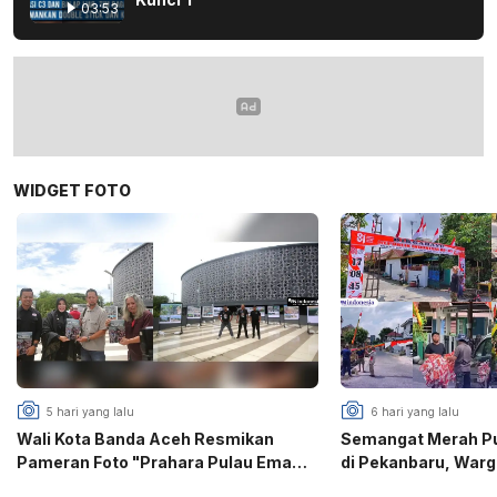
03:53
WIDGET FOTO
5 hari yang lalu
6 hari yang lalu
Wali Kota Banda Aceh Resmikan
Semangat Merah Put
Pameran Foto "Prahara Pulau Emas",
di Pekanbaru, War
PFI Gaungkan Edukasi Mitigasi
Puri Gotong Royon