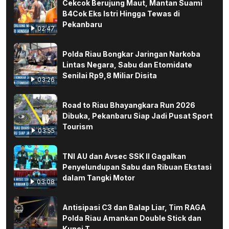
Cekcok Berujung Maut, Mantan Suami
B4Cok Eks Istri Hingga Tewas di
Pekanbaru
02:47
Polda Riau Bongkar Jaringan Narkoba
Lintas Negara, Sabu dan Etomidate
Senilai Rp9,8 Miliar Disita
03:26
Road to Riau Bhayangkara Run 2026
Dibuka, Pekanbaru Siap Jadi Pusat Sport
Tourism
03:55
TNI AU dan Avsec SSK II Gagalkan
Penyelundupan Sabu dan Ribuan Ekstasi
dalam Tangki Motor
03:08
Antisipasi C3 dan Balap Liar, Tim RAGA
Polda Riau Amankan Double Stick dan
Kunci T