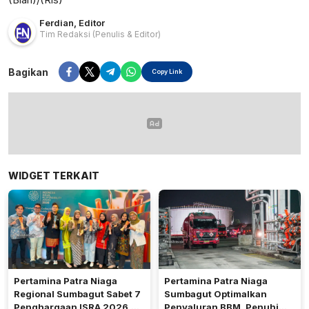
Ferdian
,
Editor
Tim Redaksi
(Penulis & Editor)
Bagikan
Copy Link
WIDGET TERKAIT
Pertamina Patra Niaga
Pertamina Patra Niaga
Regional Sumbagut Sabet 7
Sumbagut Optimalkan
Penghargaan ISRA 2026,
Penyaluran BBM, Penuhi