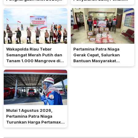
Komitmen Nyata Kontribusi
Kebutuhan Masyarakat Riau
untuk Masyarakat
Wakapolda Riau Tebar
Pertamina Patra Niaga
Semangat Merah Putih dan
Gerak Cepat, Salurkan
Tanam 1.000 Mangrove di
Bantuan Masyarakat
Pulau Terluar Rupat
Terdampak Bencana Banjir
di Sumatera Bara
Mulai 1 Agustus 2026,
Pertamina Patra Niaga
Turunkan Harga Pertamax
di Seluruh Wilayah
Sumbagut