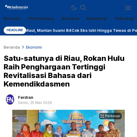
Beranda
FN Indonesia
Nasional
Advetorial
Teknologi
Sumber Referensi Terpercaya
fn-indonesia.com
ng Maut, Mantan Suami B4Cok Eks Istri Hingga Tewas di Pekanbaru
HEADLINE
Beranda
Ekonomi
Satu-satunya di Riau, Rokan Hulu
Raih Penghargaan Tertinggi
Revitalisasi Bahasa dari
Kemendikdasmen
Ferdian
Senin, 25 Mei 2026
Perbesar