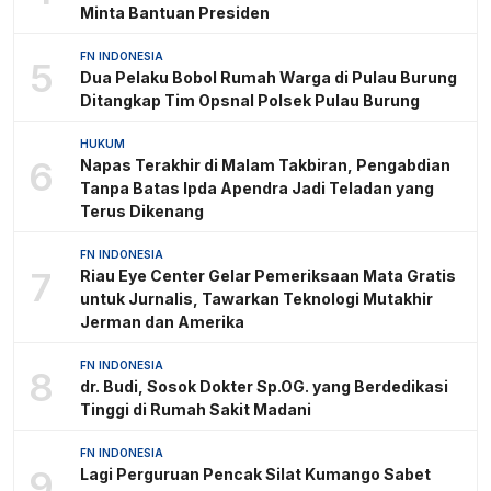
Minta Bantuan Presiden
FN INDONESIA
5
Dua Pelaku Bobol Rumah Warga di Pulau Burung
Ditangkap Tim Opsnal Polsek Pulau Burung
HUKUM
6
Napas Terakhir di Malam Takbiran, Pengabdian
Tanpa Batas Ipda Apendra Jadi Teladan yang
Terus Dikenang
FN INDONESIA
7
Riau Eye Center Gelar Pemeriksaan Mata Gratis
untuk Jurnalis, Tawarkan Teknologi Mutakhir
Jerman dan Amerika
FN INDONESIA
8
dr. Budi, Sosok Dokter Sp.OG. yang Berdedikasi
Tinggi di Rumah Sakit Madani
FN INDONESIA
9
Lagi Perguruan Pencak Silat Kumango Sabet