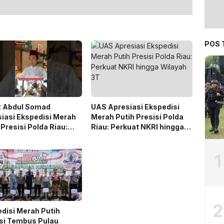
POS 
z Abdul Somad
UAS Apresiasi Ekspedisi
iasi Ekspedisi Merah
Merah Putih Presisi Polda
 Presisi Polda Riau:
Riau: Perkuat NKRI hingga
at NKRI hingga
Wilayah 3T
yah 3T
1
2
disi Merah Putih
si Tembus Pulau