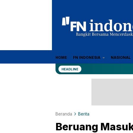
Sumber Referensi Terpercaya
HOME
FN INDONESIA
NASIONAL
fn-indonesia.com
HEADLINE
Beranda
Berita
Beruang Masuk