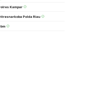
Polres Kampar
Ditresnarkoba Polda Riau
Bbm