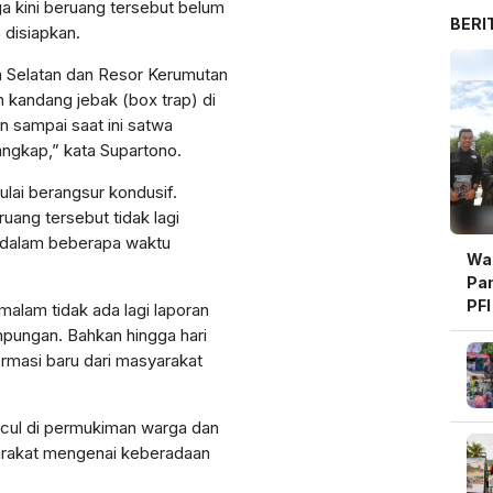
a kini beruang tersebut belum
BERI
 disiapkan.
 Selatan dan Resor Kerumutan
kandang jebak (box trap) di
n sampai saat ini satwa
ngkap,” kata Supartono.
ulai berangsur kondusif.
ang tersebut tidak lagi
 dalam beberapa waktu
Wal
Pam
PFI
alam tidak ada lagi laporan
Be
pungan. Bahkan hingga hari
ormasi baru dari masyarakat
ncul di permukiman warga dan
syarakat mengenai keberadaan