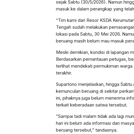
sejak Sabtu (30/5/2026). Namun hingg
masuk ke dalam perangkap yang telah
“Tim kami dari Resor KSDA Kerumutan
Tengah sudah melakukan pemasangan 
lokasi pada Sabtu, 30 Mei 2026. Namu
beruang masih belum mau masuk pera
Meski demikian, kondisi di lapangan m
Berdasarkan pemantauan petugas, beru
terlihat mendekati permukiman warga
terakhir.
Supartono menjelaskan, hingga Sabtu m
kemunculan beruang di sekitar perkam
ini, pihaknya juga belum menerima inf
terkait keberadaan satwa tersebut.
“Sampai tadi malam tidak ada lagi mu
hari ini belum ada informasi dari ma
beruang tersebut,” tandasnya.