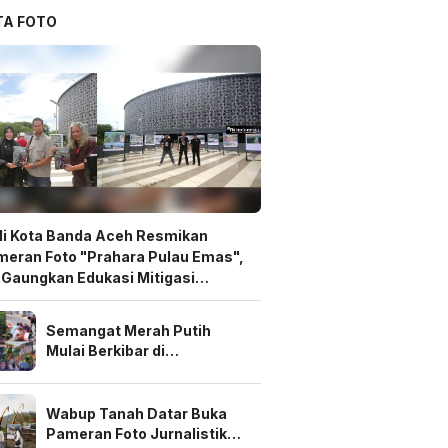
TA FOTO
i Kota Banda Aceh Resmikan
eran Foto "Prahara Pulau Emas",
 Gaungkan Edukasi Mitigasi
ncana
Semangat Merah Putih
Mulai Berkibar di
Pekanbaru, Warga Perum
Delima Puri Gotong Royong
Sambut HUT ke-81 RI
Wabup Tanah Datar Buka
Pameran Foto Jurnalistik