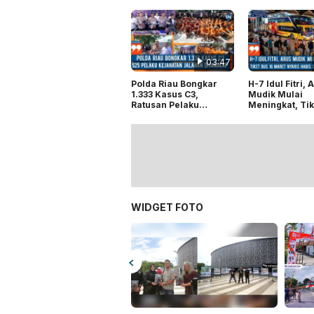
03:47
Polda Riau Bongkar
H-7 Idul Fitri, 
1.333 Kasus C3,
Mudik Mulai
Ratusan Pelaku
Meningkat, Tik
Kejahatan Jalanan
16 Maret Nyari
Ditangkap
di Terminal A
WIDGET FOTO