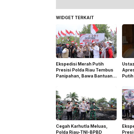
WIDGET TERKAIT
Ekspedisi Merah Putih
Usta
Presisi Polda Riau Tembus
Apres
Panipahan, Bawa Bantuan
Putih
dan Layanan Kesehatan
Perku
Wila
Cegah Karhutla Meluas,
Ekspe
Polda Riau-TNI-BPBD
Presi