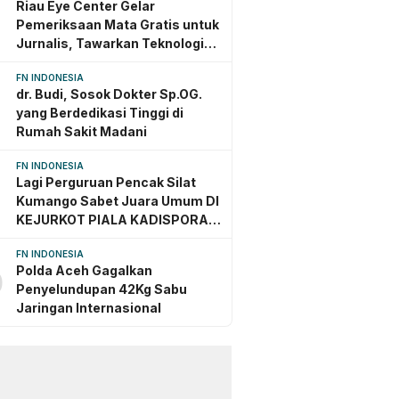
Riau Eye Center Gelar
Pemeriksaan Mata Gratis untuk
Jurnalis, Tawarkan Teknologi
Mutakhir Jerman dan Amerika
FN INDONESIA
dr. Budi, Sosok Dokter Sp.OG.
yang Berdedikasi Tinggi di
Rumah Sakit Madani
FN INDONESIA
Lagi Perguruan Pencak Silat
Kumango Sabet Juara Umum DI
KEJURKOT PIALA KADISPORA
Kota PEKANBARU TAHU
FN INDONESIA
Polda Aceh Gagalkan
0
Penyelundupan 42Kg Sabu
Jaringan Internasional