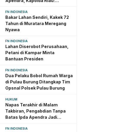
Apendra, Kapolda Riau:
Dedikasi Jadi Warisan Abadi
FN INDONESIA
Bakar Lahan Sendiri, Kakek 72
Tahun di Muratara Meregang
Nyawa
FN INDONESIA
Lahan Diserobot Perusahaan,
Petani di Kampar Minta
Bantuan Presiden
FN INDONESIA
Dua Pelaku Bobol Rumah Warga
di Pulau Burung Ditangkap Tim
Opsnal Polsek Pulau Burung
HUKUM
Napas Terakhir di Malam
Takbiran, Pengabdian Tanpa
Batas Ipda Apendra Jadi
Teladan yang Terus Dikenang
FN INDONESIA