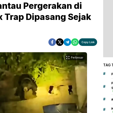
ntau Pergerakan di
 Trap Dipasang Sejak
Copy Link
Perbesar
TAG 
#
#
#
K
#