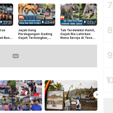
7
03:25
03:44
03:57
8
Arus
Jejak Uang
Tak Terdeteksi Hamil,
Perdagangan Gading
Gajah Ria Lahirkan
et Bus
Gajah Terbongkar,
Nona Seroja di Tesso
s Habis
Polda Riau Jerat FA
Nilo
KAP
dan FS dengan TPPU
9
1