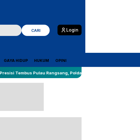
Login
CARI
GAYA HIDUP
HUKUM
OPINI
bus Pulau Rangsang, Polda Riau Bawa Bantuan dan Tanam 2.200 M