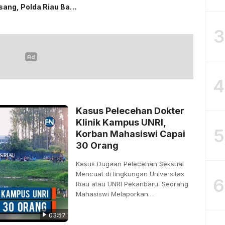
sang, Polda Riau Bawa
uan dan Tanam 2.200
rove
3
4
Kasus Pelecehan Dokter
Klinik Kampus UNRI,
5
Korban Mahasiswi Capai
30 Orang
Kasus Dugaan Pelecehan Seksual
Mencuat di lingkungan Universitas
6
Riau atau UNRI Pekanbaru. Seorang
Mahasiswi Melaporkan…
03:57