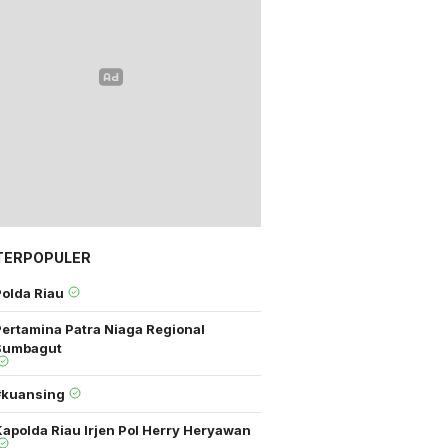
TERPOPULER
Polda Riau
Pertamina Patra Niaga Regional
Sumbagut
#kuansing
apolda Riau Irjen Pol Herry Heryawan