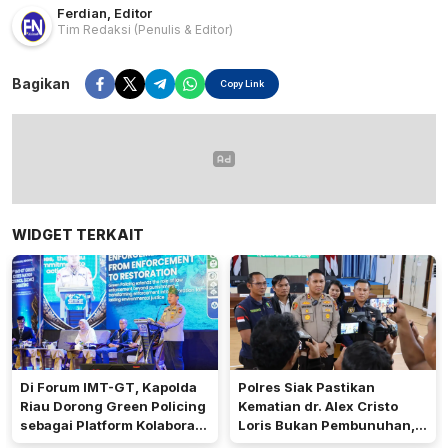
Ferdian
,
Editor
Tim Redaksi
(Penulis & Editor)
Bagikan
Copy Link
WIDGET TERKAIT
Di Forum IMT-GT, Kapolda
Polres Siak Pastikan
Riau Dorong Green Policing
Kematian dr. Alex Cristo
sebagai Platform Kolaborasi
Loris Bukan Pembunuhan,
Lindungi Lingkungan
Ini Hasil Penyelidikannya