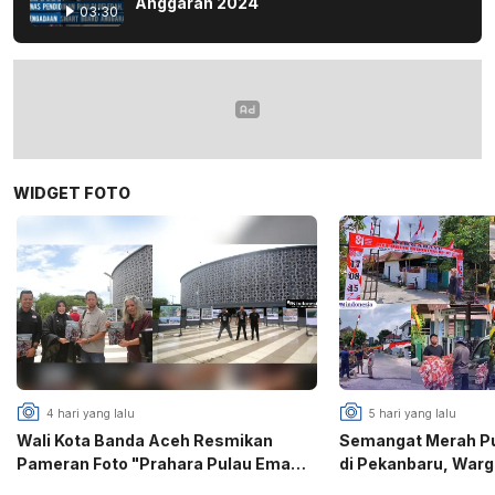
Anggaran 2024
03:30
WIDGET FOTO
4 hari yang lalu
5 hari yang lalu
Wali Kota Banda Aceh Resmikan
Semangat Merah Put
Pameran Foto "Prahara Pulau Emas",
di Pekanbaru, War
PFI Gaungkan Edukasi Mitigasi
Puri Gotong Royon