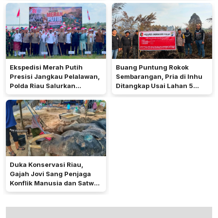
Ekspedisi Merah Putih
Buang Puntung Rokok
Presisi Jangkau Pelalawan,
Sembarangan, Pria di Inhu
Polda Riau Salurkan
Ditangkap Usai Lahan 5
Bantuan hingga Perkuat
Hektare Terbakar
Layanan Kepolisian
Duka Konservasi Riau,
Gajah Jovi Sang Penjaga
Konflik Manusia dan Satwa
Mati Usai Dirawat Intensif