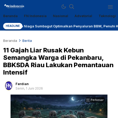
Beranda
FN Indonesia
Nasional
Advetorial
Teknologi
Sumber Referensi Terpercaya
fn-indonesia.com
atra Niaga Sumbagut Optimalkan Penyaluran BBM, Penuhi Kebutuhan 
HEADLINE
Beranda
Berita
11 Gajah Liar Rusak Kebun
Semangka Warga di Pekanbaru,
BBKSDA Riau Lakukan Pemantauan
Intensif
Ferdian
Senin, 1 Juni 2026
Perbesar