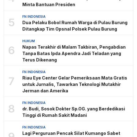
Minta Bantuan Presiden
FN INDONESIA
5
Dua Pelaku Bobol Rumah Warga di Pulau Burung
Ditangkap Tim Opsnal Polsek Pulau Burung
HUKUM
6
Napas Terakhir di Malam Takbiran, Pengabdian
Tanpa Batas Ipda Apendra Jadi Teladan yang
Terus Dikenang
FN INDONESIA
7
Riau Eye Center Gelar Pemeriksaan Mata Gratis
untuk Jurnalis, Tawarkan Teknologi Mutakhir
Jerman dan Amerika
FN INDONESIA
8
dr. Budi, Sosok Dokter Sp.OG. yang Berdedikasi
Tinggi di Rumah Sakit Madani
FN INDONESIA
9
Lagi Perguruan Pencak Silat Kumango Sabet