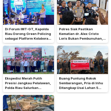
Di Forum IMT-GT, Kapolda
Polres Siak Pastikan
Riau Dorong Green Policing
Kematian dr. Alex Cristo
sebagai Platform Kolaborasi
Loris Bukan Pembunuhan,
Lindungi Lingkungan
Ini Hasil Penyelidikannya
Ekspedisi Merah Putih
Buang Puntung Rokok
Presisi Jangkau Pelalawan,
Sembarangan, Pria di Inhu
Polda Riau Salurkan
Ditangkap Usai Lahan 5
Bantuan hingga Perkuat
Hektare Terbakar
Layanan Kepolisian