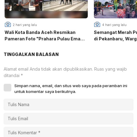
2 hari yang lalu
4 hari yang lalu
Wali Kota Banda Aceh Resmikan
Semangat Merah Put
Pameran Foto "Prahara Pulau Emas",
di Pekanbaru, War
PFI Gaungkan Edukasi Mitigasi
Puri Gotong Royon
Bencana
81 RI
TINGGALKAN BALASAN
Alamat email Anda tidak akan dipublikasikan.
Ruas yang wajib
ditandai
*
Simpan nama, email, dan situs web saya pada peramban ini
untuk komentar saya berikutnya.