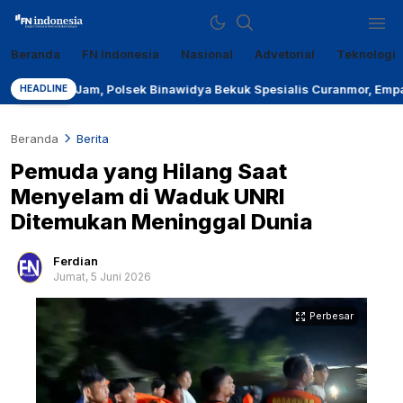
Beranda
FN Indonesia
Nasional
Advetorial
Teknologi
Sumber Referensi Terpercaya
fn-indonesia.com
 Jam, Polsek Binawidya Bekuk Spesialis Curanmor, Empat Motor Cur
HEADLINE
Beranda
Berita
Pemuda yang Hilang Saat
Menyelam di Waduk UNRI
Ditemukan Meninggal Dunia
Ferdian
Jumat, 5 Juni 2026
Perbesar