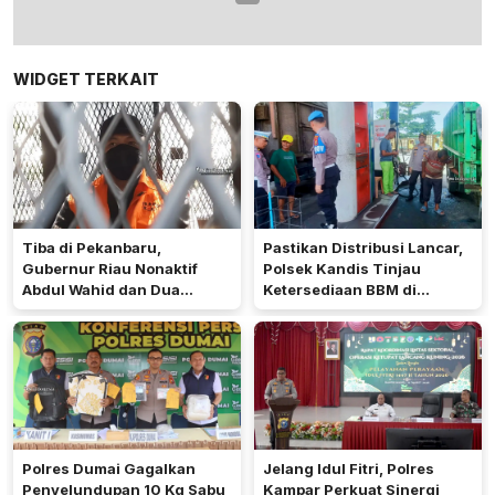
WIDGET TERKAIT
Tiba di Pekanbaru,
Pastikan Distribusi Lancar,
Gubernur Riau Nonaktif
Polsek Kandis Tinjau
Abdul Wahid dan Dua
Ketersediaan BBM di
Tersangka, Langsung
Sejumlah SPBU
Digiring ke Rutan
Polres Dumai Gagalkan
Jelang Idul Fitri, Polres
Penyelundupan 10 Kg Sabu
Kampar Perkuat Sinergi