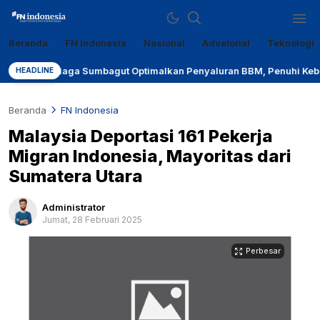
Beranda
FN Indonesia
Nasional
Advetorial
Teknologi
Sumber Referensi Terpercaya
fn-indonesia.com
 Niaga Sumbagut Optimalkan Penyaluran BBM, Penuhi Kebutuhan Masy
HEADLINE
Beranda
FN Indonesia
Malaysia Deportasi 161 Pekerja
Migran Indonesia, Mayoritas dari
Sumatera Utara
Administrator
Jumat, 28 Februari 2025
Perbesar